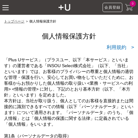
ショッピングモール P
0
会員登録
toggle navigation
トップページ
個人情報保護方針
個人情報保護方針
利用規約 >
「Plus Uサービス」（プラスユー、以下「本サービス」といいま
す）の運営者である「INSOU Select株式会社」（以下、「当社」
といいます）では、お客様のプライバシーの尊重と個人情報の適切
な管理・保護を行い、安心してお買い物をしていただくために、お
客様からお預かりした個人情報の取り扱い <業務・サービスへの利
用> <情報の管理> に対し、下記のとおり基本方針（以下、「本方
針」といいます）を定めました。
本方針は、当社が取り扱う、個人としてのお客様を直接的または間
接的に識別できるすべての情報（以下「パーソナルデータ」といい
ます）について適用されます。「パーソナルデータ」のうち、「個
人情報」とは「個人情報の保護に関する法律」に定義されている
「個人情報」をいいます。
第1条（パーソナルデータの取得）