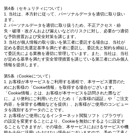
第4条（セキュリティについて）
1. 当社は、本方針に従って、パーソナルデータを適切に取り扱い
ます。
2. パーソナルデータを適切に取り扱うため、不正アクセス・紛
失・破壊・改ざんおよび漏えいなどのリスクに対し、必要かつ適切
な予防措置および安全対策を講じます。
3. 当社が個人情報の取り扱いを第三者に委託する場合は、当社が
定める委託先選定基準を満たす者に委託し、委託先と契約を締結し
て委託先による業務を適切に管理しています。また、当社は、当社
が定める基準を満たす安全管理措置を講じている第三者にのみ個人
情報を提供します。
第5条（Cookieについて）
1. お客様が本サービスをご利用する過程で、本サービス運営のた
めにお客様の「Cookie情報」を取得する場合がございます。
「Cookie情報」とは、お客様が本サービスを訪問された際など
に、より便利にご利用いただくため（「お客様の認証」や「ご注文
内容」を保管する機能などを提供）、お客様がご使用のコンピュー
タを識別するデータのことです。
2. お客様がご使用になるインターネット閲覧ソフト（ブラウザ）
の設定を変更することにより、Cookieを無効にするように設定す
ることもできますが、その場合、本サービスにおけるサービスや機
能を十分に活用いただけない場合がございますので、予めご了承く