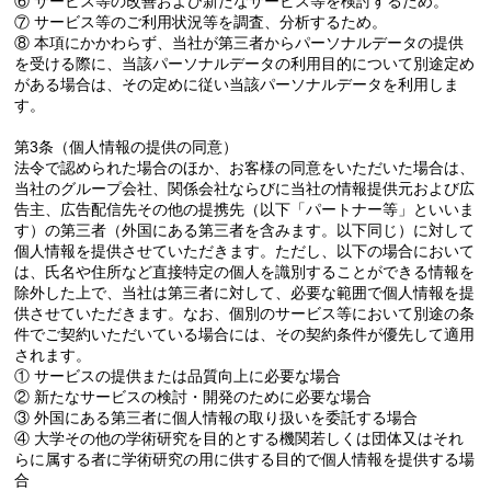
⑥ サービス等の改善および新たなサービス等を検討するため。
⑦ サービス等のご利用状況等を調査、分析するため。
⑧ 本項にかかわらず、当社が第三者からパーソナルデータの提供
を受ける際に、当該パーソナルデータの利用目的について別途定め
がある場合は、その定めに従い当該パーソナルデータを利用しま
す。
第3条（個人情報の提供の同意）
法令で認められた場合のほか、お客様の同意をいただいた場合は、
当社のグループ会社、関係会社ならびに当社の情報提供元および広
告主、広告配信先その他の提携先（以下「パートナー等」といいま
す）の第三者（外国にある第三者を含みます。以下同じ）に対して
個人情報を提供させていただきます。ただし、以下の場合において
は、氏名や住所など直接特定の個人を識別することができる情報を
除外した上で、当社は第三者に対して、必要な範囲で個人情報を提
供させていただきます。なお、個別のサービス等において別途の条
件でご契約いただいている場合には、その契約条件が優先して適用
されます。
① サービスの提供または品質向上に必要な場合
② 新たなサービスの検討・開発のために必要な場合
③ 外国にある第三者に個人情報の取り扱いを委託する場合
④ 大学その他の学術研究を目的とする機関若しくは団体又はそれ
らに属する者に学術研究の用に供する目的で個人情報を提供する場
合