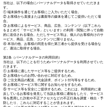
当社は、以下の場合にパーソナルデータを取得させていただきま
す。
① 端末操作を通じてお客様にご入力いただく場合。
② お客様から直接または書面等の媒体を通じてご提供いただく場
合。
③ お客様によるサービス、商品、広告、コンテンツ（以下これら
をまとめて「サービス等」といいます）の利用・閲覧に伴って自動
的に送信される場合。ただしサービス等は、個人のお客様向けのサ
ービス、商品、広告、コンテンツに限りません。
④ 本項の他、お客様の同意を得た第三者から提供を受ける場合な
ど、適法に取得する場合。
第2条（パーソナルデータの利用目的）
当社は、以下のことを行うためパーソナルデータを利用させていた
だきます。
① お客様に適したサービス等をご提供するため。
② お客様からのお問い合わせに対応するため。
③ ご注文商品の配送、代金請求、ポイント付与等をするため。
④ お客様にサービス等に関するお知らせをするため。
⑤ サービス等を安全にご提供するため。これには、利用規約に違
反しているお客様を発見して当該お客様に通知をしたり、サービス
等を悪用した詐欺や不正アクセスなどの不正行為を調査・検出・予
防したり、これらに対応することが含まれます。