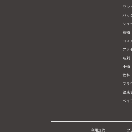
ワン
バッ
シュ
着物
コス
アク
名刺
小物
飲料
フラ
健康
ベイ
利用規約
プ