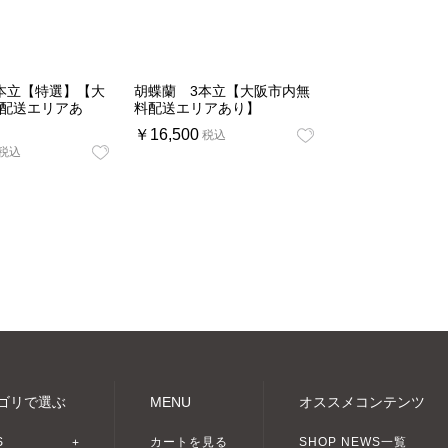
本立【特選】【大
胡蝶蘭 3本立【大阪市内無
配送エリアあ
料配送エリアあり】
￥16,500
税込
税込
グモール +U[プラスユー]
ゴリで選ぶ
MENU
オススメコンテンツ
S
カートを見る
SHOP NEWS一覧