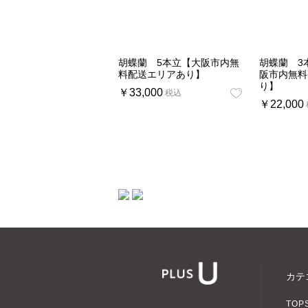
胡蝶蘭 5本立【大阪市内無
胡蝶蘭 3
料配送エリアあり】
阪市内無料
り】
￥33,000
税込
￥22,000
ショッピン
カテ
TOP