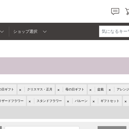
ショッピングモール +U[プラスユー]
ショップ選択
の日ギフト
クリスマス・正月
母の日ギフト
盆栽
アレン
リザードフラワー
スタンドフラワー
バルーン
ギフトセット