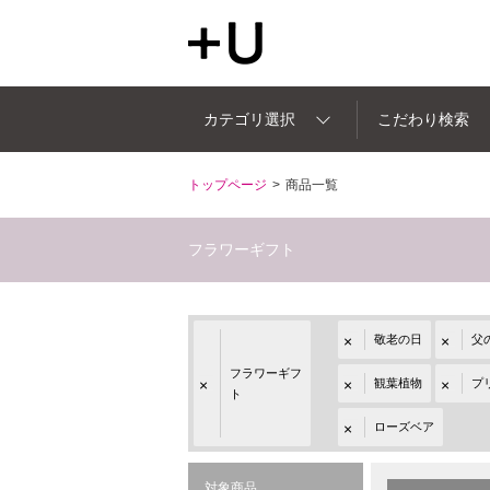
カテゴリ選択
こだわり検索
トップページ
商品一覧
フラワーギフト
敬老の日
父
フラワーギフ
観葉植物
プ
ト
ローズベア
対象商品