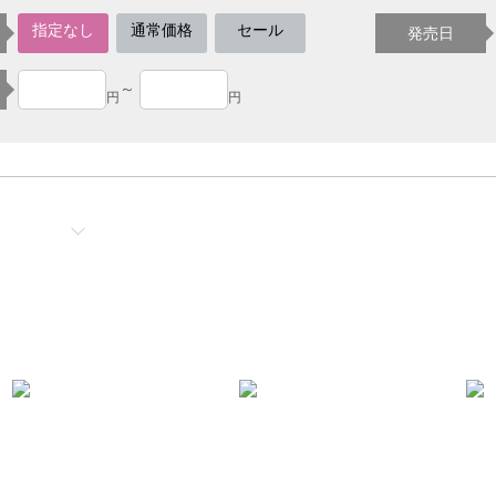
指定なし
通常価格
セール
発売日
～
円
円