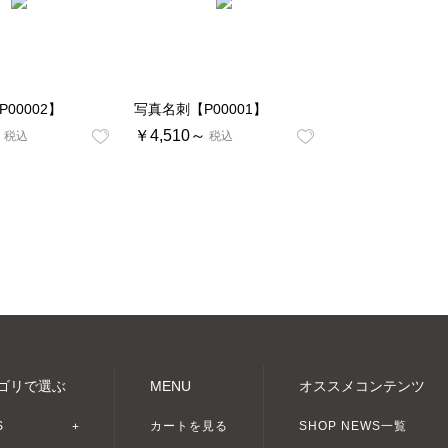
00002】
写真名刺【P00001】
～
￥4,510～
税込
税込
グモール +U[プラスユー]
ゴリで選ぶ
MENU
オススメコンテンツ
S
カートを見る
SHOP NEWS一覧