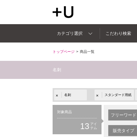
カテゴリ選択
こだわり検索
トップページ
商品一覧
名刺
名刺
スタンダード用紙
対象商品
フリーワード
13
アイ
テム
販売タイプ