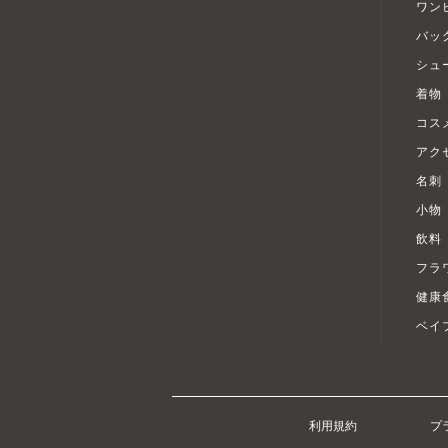
ワン
バッ
シュ
着物
コス
アク
名刺
小物
飲料
フラ
健康
ベイ
利用規約
プ