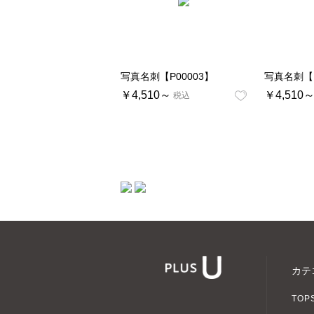
写真名刺【P00003】
写真名刺【P
￥4,510～
￥4,510
税込
ショッピン
カテ
TOP