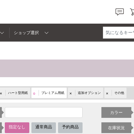
ショッピングモール +U[プラスユー]
ショップ選択
ハート型用紙
プレミアム用紙
追加オプション
その他
カラー
指定なし
通常商品
予約商品
在庫状況