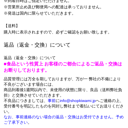
※到着日時はご指定いただけません。
※営業所止め及び郵便局への配達は承っておりません。
※発送は国内に限らせていただきます。
【送料】
購入時に表示されますので、必ずご確認をお願い致します。
返品（返金・交換）について
返品（返金・交換）について
■食品という性質上 お客様のご都合によるご返品・交換は
お断りしております。
品質管理には万全を期しておりますが、万が一 弊社の不備により
不良がございます場合には、
商品到着後1週間以内で、未使用の状態に限り、良品（送料弊社負
担）と交換させていただきます。
不良品につきましては、
事前
に
info@shopkiwami.jp
へご連絡の上、
受付番号を明記したものを同封し弊社まで着払いにてお送りくださ
い。
なお、
事前連絡のない場合の返品・交換はお受付できません。
予め
ご了承下さい
。